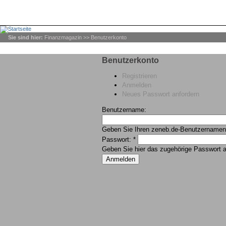
Sie sind hier:
Finanzmagazin
>> Benutzerkonto
Benutzerkonto
Registrieren
Anmelden
Neues Passwort anfordern
Benut
Geben Sie Ihren zeneb.de-Benutzernamen 
Passwort:
*
Geben Sie hier das zugehörige Passwort a