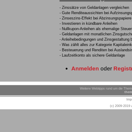
- Zinssätze von Geldanlagen vergleichen
- Gute Renditeaussichten bei Aufzinsungs
- Zinseszins-Effekt bei Abzinsungspapiere
- Investieren in kündbare Anleihen
- Nullkupon-Anleihen als ehemalige Steue
- Geldanlagen mit monatlichen Zinsgutschr
- Anleihebedingungen und Zinsgestaltung 
- Was zählt alles zur Kategorie Kapitale
- Besteuerung und Renditen bei Auslandsin
- Laufzeitkonto als sichere Geldanlage
Anmelden
oder
Regist
Weitere Webtipps rund um die Theme
them
Imp
(c) 2009-2019 