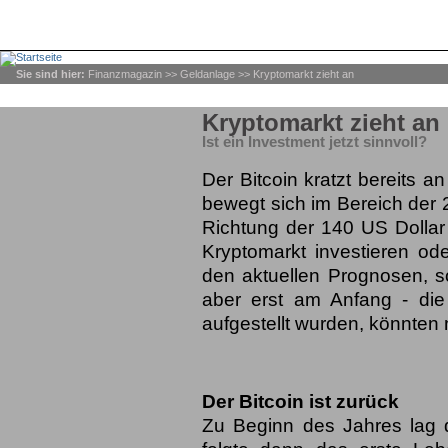
Sie sind hier:
Finanzmagazin
>>
Geldanlage
>> Kryptomarkt zieht an
Kryptomarkt zieht an
Ist ein Investment jetzt sinnvoll?
Der Bitcoin kratzt bereits 
bewegt sich im Bereich der 2
Richtung der 140 US Dollar 
Kryptomarkt investieren od
den aktuellen Prognosen, s
aber erst am Anfang - di
aufgestellt wurden, könnten 
Der Bitcoin ist zurück
Zu Beginn des Jahres lag de