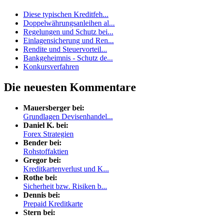
Diese typischen Kreditfeh...
Doppelwährungsanleihen al...
Regelungen und Schutz bei...
Einlagensicherung und Ren...
Rendite und Steuervorteil...
Bankgeheimnis - Schutz de...
Konkursverfahren
Die neuesten Kommentare
Mauersberger bei:
Grundlagen Devisenhandel...
Daniel K. bei:
Forex Strategien
Bender bei:
Rohstoffaktien
Gregor bei:
Kreditkartenverlust und K...
Rothe bei:
Sicherheit bzw. Risiken b...
Dennis bei:
Prepaid Kreditkarte
Stern bei: